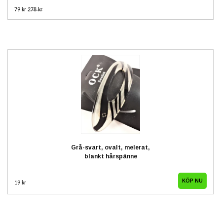
79 kr
278 kr
Grå-svart, ovalt, melerat,
blankt hårspänne
19 kr