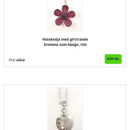
Halskedja med glittrande
blomma som hänge, röd
79 kr
298 kr