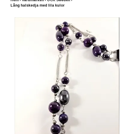
Hem
›
Varumärken
›
OCK Sweden
›
Lång halskedja med lila kulor