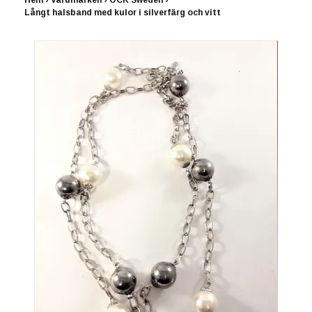
Hem
›
Varumärken
›
OCK Sweden
›
Långt halsband med kulor i silverfärg och vitt