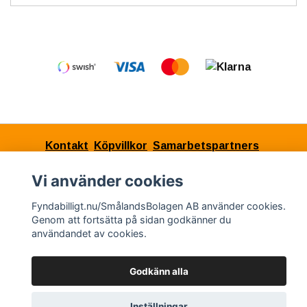
Kontakt
Köpvillkor
Samarbetspartners
Vi använder cookies
Fyndabilligt.nu/SmålandsBolagen AB använder cookies.
© Copyright 2026 Fyndabilligt.nu/SmålandsBolagen
Genom att fortsätta på sidan godkänner du
AB
användandet av cookies.
Powered by Quickbutik
Godkänn alla
Inställningar