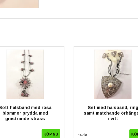
Sött halsband med rosa
Set med halsband, rin
blommor prydda med
samt matchande örhäng
gnistrande strass
i vitt
149 kr