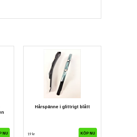
g
Hårspänne i glittrigt blått
en
19 kr