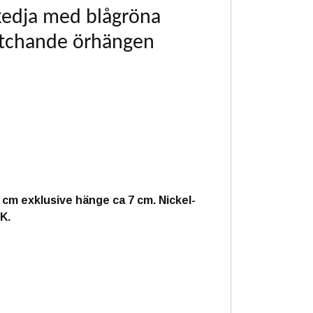
skedja med blågröna
atchande örhängen
cm exklusive hänge ca 7 cm. Nickel-
CK.