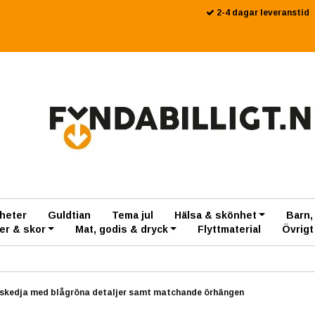
2-4 dagar leveranstid
heter
Guldtian
Tema jul
Hälsa & skönhet
Barn,
er & skor
Mat, godis & dryck
Flyttmaterial
Övrigt
lskedja med blågröna detaljer samt matchande örhängen