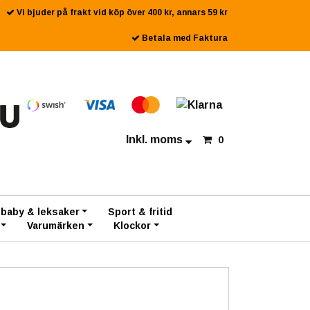
Vi bjuder på frakt vid köp över 400 kr, annars 59 kr
Betala med Faktura
Inkl. moms
0
 baby & leksaker
Sport & fritid
Varumärken
Klockor