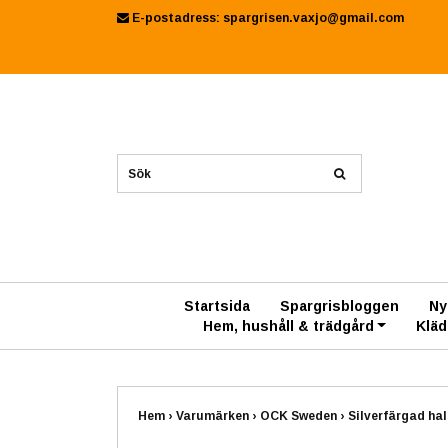
E-postadress:
spargrisen.vaxjo@gmail.com
Startsida
Spargrisbloggen
Ny
Hem, hushåll & trädgård
Kläd
Hem
›
Varumärken
›
OCK Sweden
›
Silverfärgad ha