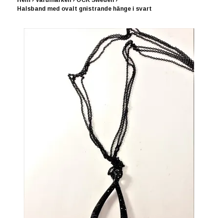
Hem
›
Varumärken
›
OCK Sweden
›
Halsband med ovalt gnistrande hänge i svart