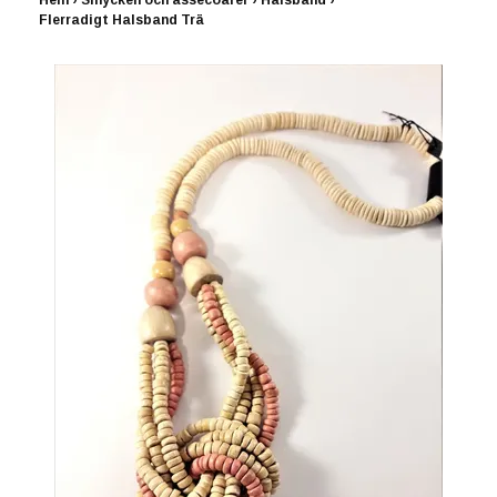
Hem
›
Smycken och assecoarer
›
Halsband
›
Flerradigt Halsband Trä