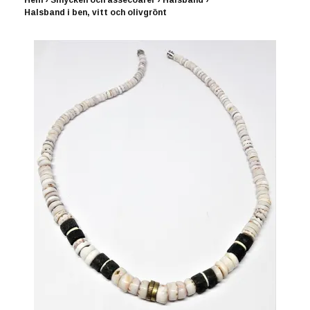
Hem
›
Smycken och assecoarer
›
Halsband
›
Halsband i ben, vitt och olivgrönt