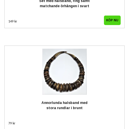
Set med halsband, ring samt
matchande örhängen i svart
149 kr
Annorlunda halsband med
stora rundlar i brunt
79 kr