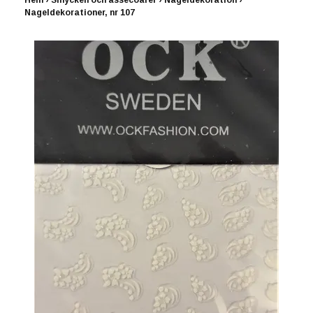
Hem
›
Smycken och assecoarer
›
Nageldekoration
›
Nageldekorationer, nr 107