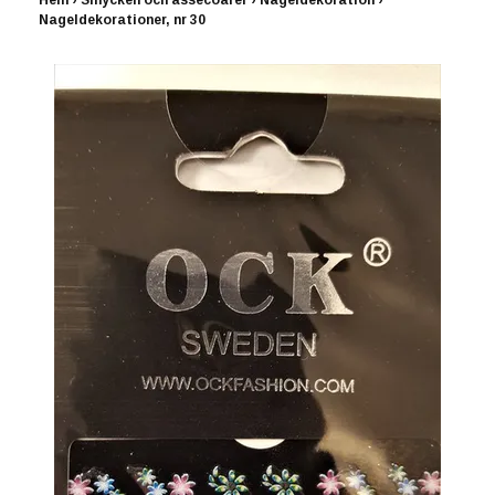
Hem
›
Smycken och assecoarer
›
Nageldekoration
›
Nageldekorationer, nr 30