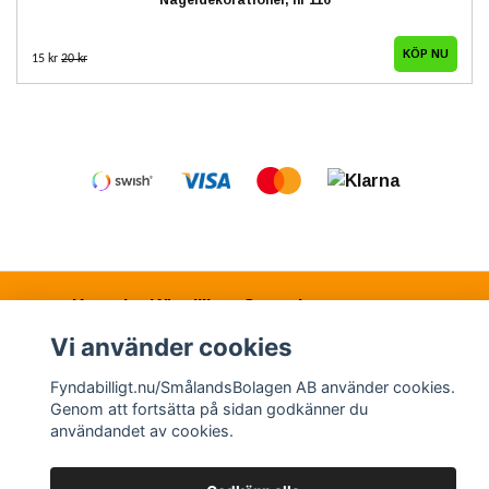
15 kr
20 kr
Kontakt
Köpvillkor
Samarbetspartners
Vi använder cookies
Fyndabilligt.nu/SmålandsBolagen AB använder cookies.
© Copyright 2026 Fyndabilligt.nu/SmålandsBolagen
Genom att fortsätta på sidan godkänner du
AB
användandet av cookies.
Powered by Quickbutik