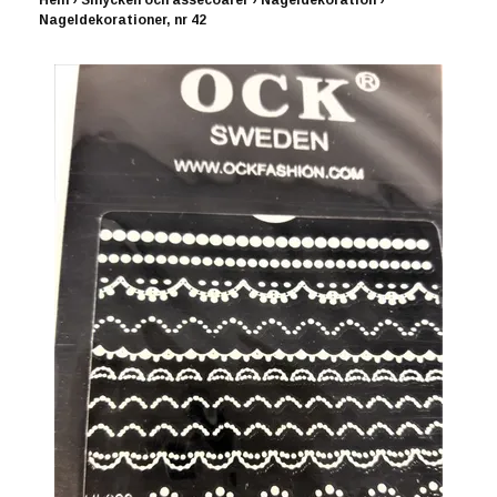
Hem
›
Smycken och assecoarer
›
Nageldekoration
›
Nageldekorationer, nr 42