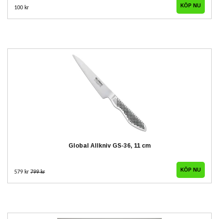
KÖP NU
100 kr
Global Allkniv GS-36, 11 cm
579 kr
799 kr