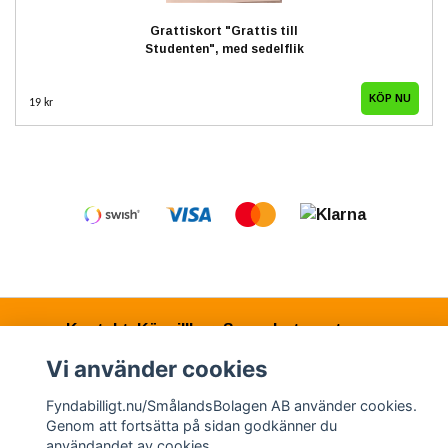
Grattiskort "Grattis till
Studenten", med sedelflik
19 kr
Kontakt
Köpvillkor
Samarbetspartners
Vi använder cookies
Fyndabilligt.nu/SmålandsBolagen AB använder cookies.
© Copyright 2026 Fyndabilligt.nu/SmålandsBolagen
Genom att fortsätta på sidan godkänner du
AB
användandet av cookies.