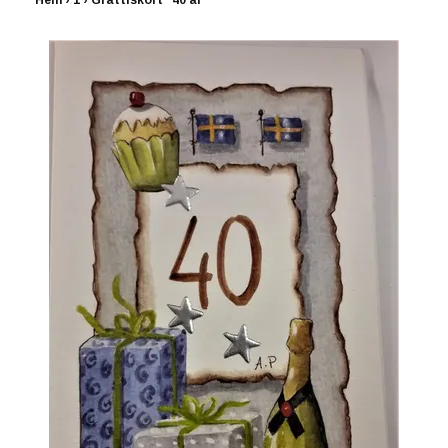
Hem
›
1
›
Grattiskort "40 år"