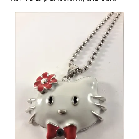
Hem
›
1
›
Halskedja med vit Hello Kitty och röd blomma