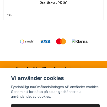
Grattiskort "40 år"
15 kr
Kontakt
Köpvillkor
Samarbetspartners
Vi använder cookies
Fyndabilligt.nu/SmålandsBolagen AB använder cookies.
© Copyright 2026 Fyndabilligt.nu/SmålandsBolagen
Genom att fortsätta på sidan godkänner du
AB
användandet av cookies.
Powered by Quickbutik